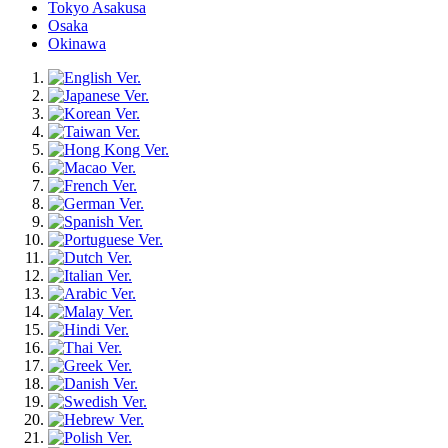
Tokyo Asakusa
Osaka
Okinawa