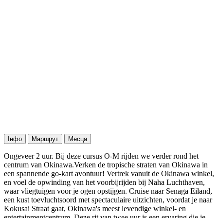
Інфо
Маршрут
Месца
Ongeveer 2 uur. Bij deze cursus O-M rijden we verder rond het
centrum van Okinawa.Verken de tropische straten van Okinawa in
een spannende go-kart avontuur! Vertrek vanuit de Okinawa winkel,
en voel de opwinding van het voorbijrijden bij Naha Luchthaven,
waar vliegtuigen voor je ogen opstijgen. Cruise naar Senaga Eiland,
een kust toevluchtsoord met spectaculaire uitzichten, voordat je naar
Kokusai Straat gaat, Okinawa's meest levendige winkel- en
entertainmentcentrum. Deze rit van twee uur is een ervaring die je