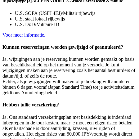
Rijbewijstype [3] ALLEEN VOOR U.S. Armed Forces leden & familie
U.S. SOFA (USFJ 4EJ)/Militair rijbewijs
U.S. staat lokaal rijbewijs
U.S. DoD/Militaire ID
Voor meer informatie.
Kunnen reserveringen worden gewijzigd of geannuleerd?
Ja, wijzigingen aan je reservering kunnen worden gemaakt op basis
van beschikbaarheid op het moment van je verzoek. Je kunt
wijzigingen maken aan je reservering zoals het aantal bestuurders of
datum/tijd, of zelfs de route.
Echter, als je wijzigingen wilt maken of je boeking wilt annuleren
binnen 6 dagen vooraf (Japan Standard Time) tot je activiteitsdatum,
geldt ons Annuleringsbeleid.
Hebben jullie verzekering?
Ja. Ons standaard verzekeringsplan met basisdekking is inderdaad
inbegrepen in de tour kosten, maar je moet een eigen risico betalen
als er kartschade is door aanrijding, krassen, ruw rijden of
ongevallen. Het eigen risico van 50,000 JPY/voertuig wordt direct