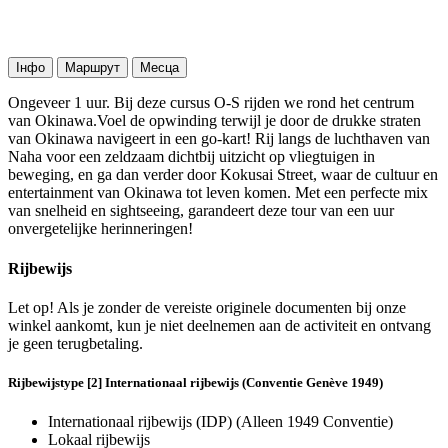
Інфо
Маршрут
Месца
Ongeveer 1 uur. Bij deze cursus O-S rijden we rond het centrum
van Okinawa.Voel de opwinding terwijl je door de drukke straten
van Okinawa navigeert in een go-kart! Rij langs de luchthaven van
Naha voor een zeldzaam dichtbij uitzicht op vliegtuigen in
beweging, en ga dan verder door Kokusai Street, waar de cultuur en
entertainment van Okinawa tot leven komen. Met een perfecte mix
van snelheid en sightseeing, garandeert deze tour van een uur
onvergetelijke herinneringen!
Rijbewijs
Let op! Als je zonder de vereiste originele documenten bij onze
winkel aankomt, kun je niet deelnemen aan de activiteit en ontvang
je geen terugbetaling.
Rijbewijstype [2] Internationaal rijbewijs (Conventie Genève 1949)
Internationaal rijbewijs (IDP) (Alleen 1949 Conventie)
Lokaal rijbewijs