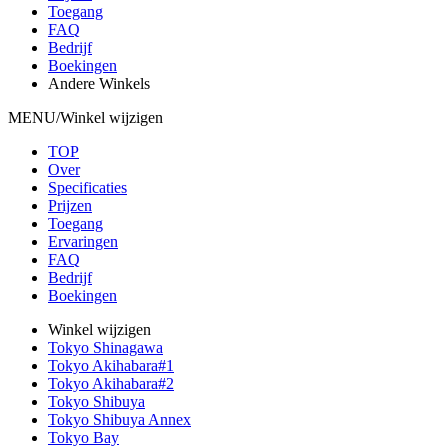
Toegang
FAQ
Bedrijf
Boekingen
Andere Winkels
MENU/Winkel wijzigen
TOP
Over
Specificaties
Prijzen
Toegang
Ervaringen
FAQ
Bedrijf
Boekingen
Winkel wijzigen
Tokyo Shinagawa
Tokyo Akihabara#1
Tokyo Akihabara#2
Tokyo Shibuya
Tokyo Shibuya Annex
Tokyo Bay