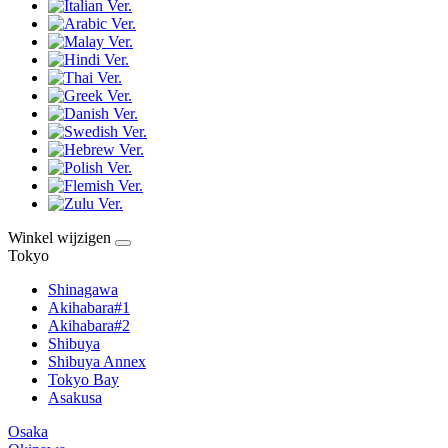
Winkel wijzigen
Tokyo
Shinagawa
Akihabara#1
Akihabara#2
Shibuya
Shibuya Annex
Tokyo Bay
Asakusa
Osaka