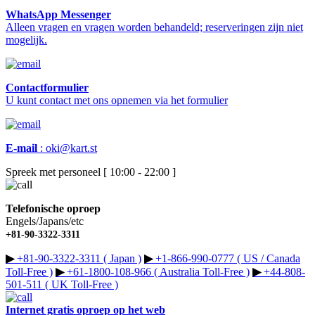
WhatsApp Messenger
Alleen vragen en vragen worden behandeld; reserveringen zijn niet
mogelijk.
Contactformulier
U kunt contact met ons opnemen via het formulier
E-mail
:
oki@kart.st
Spreek met personeel [ 10:00 - 22:00 ]
Telefonische oproep
Engels/Japans/etc
+81-90-3322-3311
▶︎
+81-90-3322-3311 ( Japan )
▶︎
+1-866-990-0777 ( US / Canada
Toll-Free )
▶︎
+61-1800-108-966 ( Australia Toll-Free )
▶︎
+44-808-
501-511 ( UK Toll-Free )
Internet gratis oproep op het web