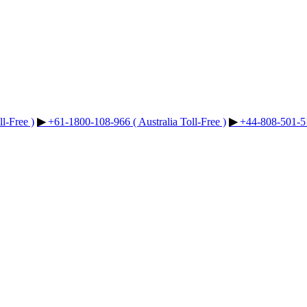
l-Free )
▶︎
+61-1800-108-966 ( Australia Toll-Free )
▶︎
+44-808-501-51