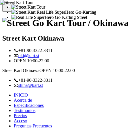
Street Kart Okinawa
📞+81-90-3322-3311
📧
oki@kart.st
OPEN 10:00-22:00
Street Kart Okinawa
OPEN 10:00-22:00
📞+81-90-3322-3311
📧
shina@kart.st
INICIO
Acerca de
Especificaciones
Testimonios
Precios
Acceso
Preguntas Frecuentes