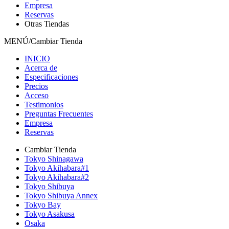
Empresa
Reservas
Otras Tiendas
MENÚ/Cambiar Tienda
INICIO
Acerca de
Especificaciones
Precios
Acceso
Testimonios
Preguntas Frecuentes
Empresa
Reservas
Cambiar Tienda
Tokyo Shinagawa
Tokyo Akihabara#1
Tokyo Akihabara#2
Tokyo Shibuya
Tokyo Shibuya Annex
Tokyo Bay
Tokyo Asakusa
Osaka