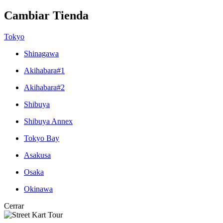
Cambiar Tienda
Tokyo
Shinagawa
Akihabara#1
Akihabara#2
Shibuya
Shibuya Annex
Tokyo Bay
Asakusa
Osaka
Okinawa
Cerrar