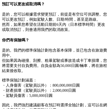
預訂可以更改或取消嗎？
是的，您可以根據需求變更預訂，前提是有空位可供調整。您
可以更改預訂，例如駕駛人數、日期/時間，甚至是路線。
然而，如果您希望在活動日期前6天內（日本標準時間）更改
或取消預訂，則會適用我們的取消政策。
你們有保險嗎？
是的。我們的標準保險計劃包含基本保障，並已包含在旅遊費
用中。
但如果因為碰撞、刮擦、粗暴駕駛或事故造成卡丁車損壞，您
將需要支付自負費用。自負金額為50,000日圓/輛車，將在旅程
結束後收取。
標準保險計劃涵蓋：
・人身傷害（駕駛員以外）：800,000,000日圓
・財產損壞（駕駛員以外）：2,000,000日圓
・駕駛員傷害：5,000,000日圓
因此，我們強烈建議顧客在預訂時選擇全險計劃，這可以在網