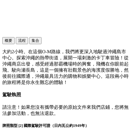
概要
流程
集合
大約2小時。在這個O-M路線，我們將更深入地駛過沖繩島市
中心。探索沖繩的熱帶街道，展開一場刺激的卡丁車冒險！從
沖繩商店出發，感受經過那霸機場時的興奮，飛機在你眼前起
飛。駛向瀬長島，這是一個擁有壯觀景色的海濱度假勝地，然
後前往國際通，沖繩最具活力的購物和娛樂中心。這段兩小時
的旅程將是你永生難忘的體驗！
駕駛執照
請注意！如果您沒有攜帶必要的原始文件來我們店鋪，您將無
法參加活動，也無法退款。
牌照類型 [2] 國際駕駛許可證（日內瓦公約1949年）