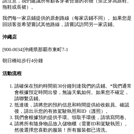
請注意，我們建議所有顧客穿著合適的衣物（禁止穿高跟鞋、
拖鞋或長裙）。
我們每一家店鋪提供的原創路線（每家店鋪不同）。如果您是
回頭客並希望嘗試其他路線，請嘗試訪問另一家店鋪。
沖繩店
[900-0034]沖縄県那覇市東町7-1
朝日橋站步行4分鐘
活動流程
請確保在預約時間前30分鐘到達我們的店鋪。*我們通常
會根據預定時間出發，無論天氣如何。如果您不確定，
請聯繫店鋪。
抵達後，請將您的預約信息和時間提供給收銀員。確認
後，請出示您的有效駕駛執照和ID（護照）。
我們會根據預約提供手環。領取手環後，請填寫問卷。
請將所有隨身物品放入儲物櫃（需要ID和駕駛執照）。
然後選擇您喜歡的服裝！所有服裝都已清洗。