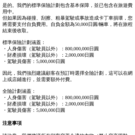
是的。我們的標準保險計劃包含基本保障，並已包含在旅遊費
用中。
但如果因為碰撞、刮擦、粗暴駕駛或事故造成卡丁車損壞，您
將需要支付自負費用。自負金額為50,000日圓/輛車，將在旅程
結束後收取。
標準保險計劃涵蓋：
・人身傷害（駕駛員以外）：800,000,000日圓
・財產損壞（駕駛員以外）：2,000,000日圓
・駕駛員傷害：5,000,000日圓
因此，我們強烈建議顧客在預訂時選擇全險計劃，這可以在網
上或店鋪進行，並需要額外付費。
全險計劃涵蓋：
・人身傷害（駕駛員以外）：800,000,000日圓
・財產損壞（駕駛員以外）：2,000,000日圓
・駕駛員傷害：5,000,000日圓
注意事項