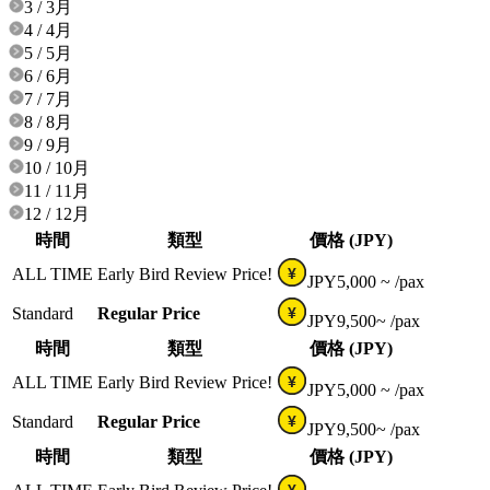
3 / 3月
4 / 4月
5 / 5月
6 / 6月
7 / 7月
8 / 8月
9 / 9月
10 / 10月
11 / 11月
12 / 12月
時間
類型
價格 (JPY)
ALL TIME
Early Bird Review Price!
¥
JPY
5,000 ~
/pax
Standard
Regular Price
¥
JPY
9,500~
/pax
時間
類型
價格 (JPY)
ALL TIME
Early Bird Review Price!
¥
JPY
5,000 ~
/pax
Standard
Regular Price
¥
JPY
9,500~
/pax
時間
類型
價格 (JPY)
¥