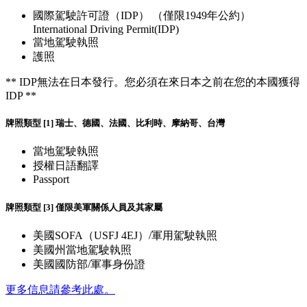
國際駕駛許可證（IDP） （僅限1949年公約）
International Driving Permit(IDP)
當地駕駛執照
護照
** IDP無法在日本發行。您必須在來日本之前在您的本國獲得
IDP **
牌照類型 [1] 瑞士、德國、法國、比利時、摩納哥、台灣
當地駕駛執照
授權日語翻譯
Passport
牌照類型 [3] 僅限美軍關係人員及其家屬
美國SOFA（USFJ 4EJ）/軍用駕駛執照
美國州當地駕駛執照
美國國防部/軍事身份證
更多信息請參考此處。