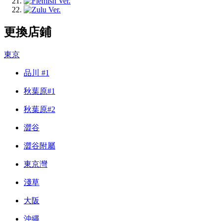
更換店鋪
東京
品川 #1
秋葉原#1
秋葉原#2
澀谷
澀谷附屬
東京灣
淺草
大阪
沖繩