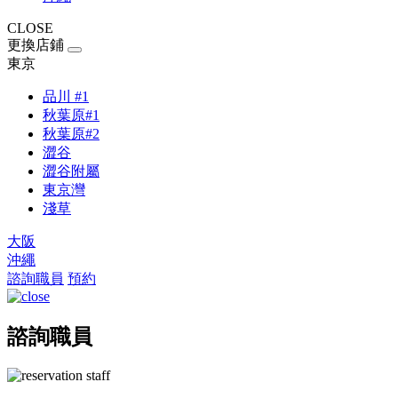
CLOSE
更換店鋪
東京
品川 #1
秋葉原#1
秋葉原#2
澀谷
澀谷附屬
東京灣
淺草
大阪
沖繩
諮詢職員
預約
諮詢職員