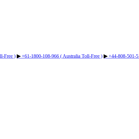
l-Free )
▶︎
+61-1800-108-966 ( Australia Toll-Free )
▶︎
+44-808-501-51